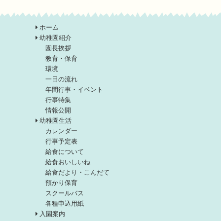
ホーム
幼稚園紹介
園長挨拶
教育・保育
環境
一日の流れ
年間行事・イベント
行事特集
情報公開
幼稚園生活
カレンダー
行事予定表
給食について
給食おいしいね
給食だより・こんだて
預かり保育
スクールバス
各種申込用紙
入園案内