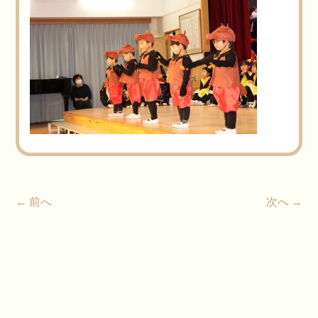
← 前へ
次へ →