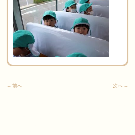
← 前へ
次へ →