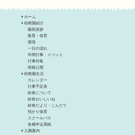
ホーム
幼稚園紹介
園長挨拶
教育・保育
環境
一日の流れ
年間行事・イベント
行事特集
情報公開
幼稚園生活
カレンダー
行事予定表
給食について
給食おいしいね
給食だより・こんだて
預かり保育
スクールバス
各種申込用紙
入園案内