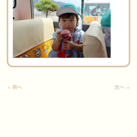
← 前へ
次へ →