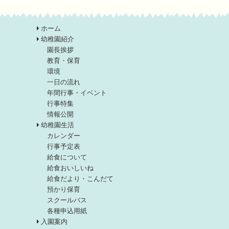
ホーム
幼稚園紹介
園長挨拶
教育・保育
環境
一日の流れ
年間行事・イベント
行事特集
情報公開
幼稚園生活
カレンダー
行事予定表
給食について
給食おいしいね
給食だより・こんだて
預かり保育
スクールバス
各種申込用紙
入園案内