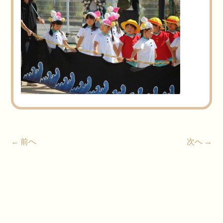
← 前へ
次へ →