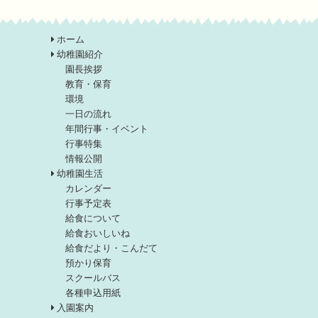
ホーム
幼稚園紹介
園長挨拶
教育・保育
環境
一日の流れ
年間行事・イベント
行事特集
情報公開
幼稚園生活
カレンダー
行事予定表
給食について
給食おいしいね
給食だより・こんだて
預かり保育
スクールバス
各種申込用紙
入園案内