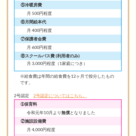
⑤冷暖房費
月 500円程度
⑥月間絵本代
月 400円程度
⑦保護者会費
月 600円程度
⑧スクールバス費
(利用者のみ)
月 3,000円程度（1家庭につき）
※給食費は年間の給食費を12ヶ月で按分したもの
です。
2号認定
2号認定についてはこちら。
➀保育料
令和元年10月より
無償
となりました
②施設設備費
月 4,000円程度