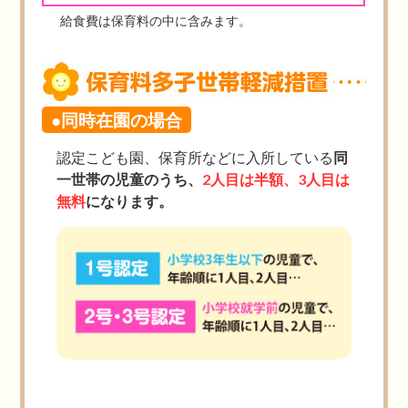
給食費は保育料の中に含みます。
●同時在園の場合
認定こども園、保育所などに入所している
同
一世帯の児童のうち、
2人目は半額、3人目は
無料
になります。