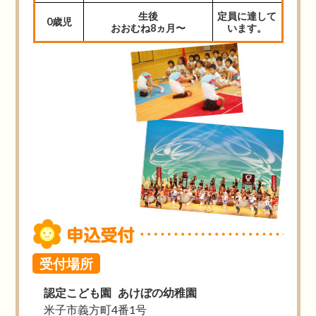
生後
定員に達して
0歳児
おおむね8ヵ月〜
います。
受付場所
認定こども園 あけぼの幼稚園
米子市義方町4番1号