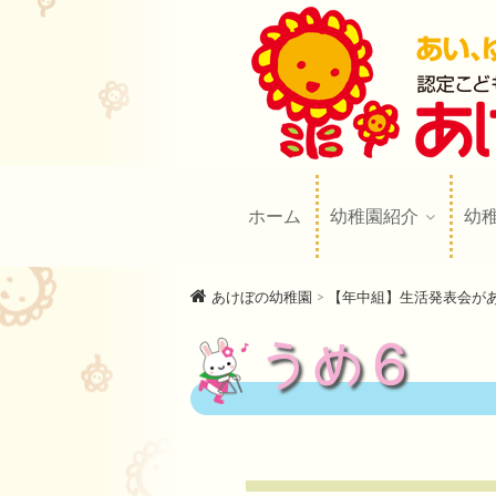
あけぼの幼
AKEBONO KINDERGARTE
ホーム
幼稚園紹介
幼
あけぼの幼稚園
>
【年中組】生活発表会が
うめ６