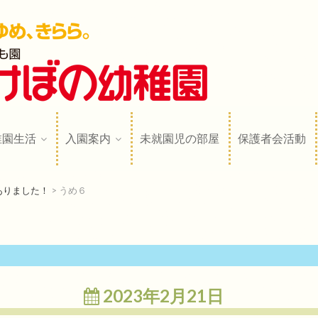
稚園
N
稚園生活
入園案内
未就園児の部屋
保護者会活動
ありました！
>
うめ６
2023年2月21日