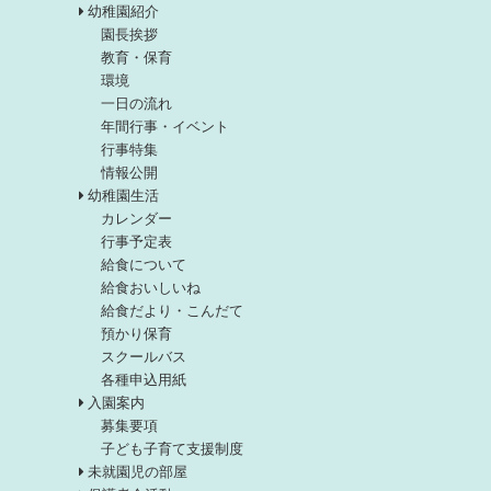
幼稚園紹介
園長挨拶
教育・保育
環境
一日の流れ
年間行事・イベント
行事特集
情報公開
幼稚園生活
カレンダー
行事予定表
給食について
給食おいしいね
給食だより・こんだて
預かり保育
スクールバス
各種申込用紙
入園案内
募集要項
子ども子育て支援制度
未就園児の部屋