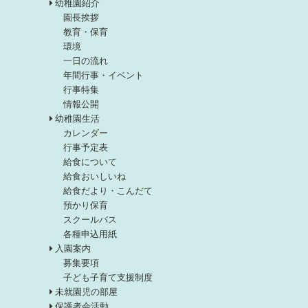
幼稚園紹介
園長挨拶
教育・保育
環境
一日の流れ
年間行事・イベント
行事特集
情報公開
幼稚園生活
カレンダー
行事予定表
給食について
給食おいしいね
給食だより・こんだて
預かり保育
スクールバス
各種申込用紙
入園案内
募集要項
子ども子育て支援制度
未就園児の部屋
保護者会活動