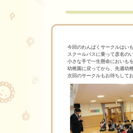
今回のわんぱくサークルはい
スクールバスに乗って彦名の
小さな手で一生懸命においも
幼稚園に戻ってから、先週幼
次回のサークルもお待ちして