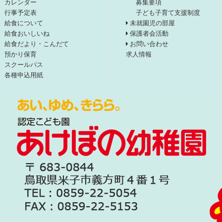
カレンダー
募集要項
行事予定表
子ども子育て支援制度
給食について
未就園児の部屋
給食おいしいね
保護者会活動
給食だより・こんだて
お問い合わせ
預かり保育
求人情報
スクールバス
各種申込用紙