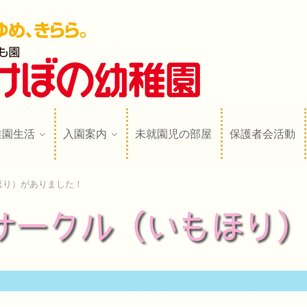
稚園
N
稚園生活
入園案内
未就園児の部屋
保護者会活動
ほり）がありました！
サークル（いもほり