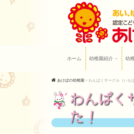
あけぼの幼
AKEBONO KINDERGARTE
ホーム
幼稚園紹介
幼
あけぼの幼稚園
>
わんぱくサークル（いも
わんぱく
た！