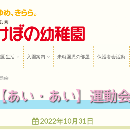
稚園
N
稚園生活
入園案内
未就園児の部屋
保護者会活動
運動会
【あい・あい】運動
2022年10月31日