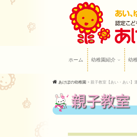
あけぼの幼
AKEBONO KINDERGARTE
ホーム
幼稚園紹介
幼
あけぼの幼稚園
>
親子教室【あい・あい】
親子教室