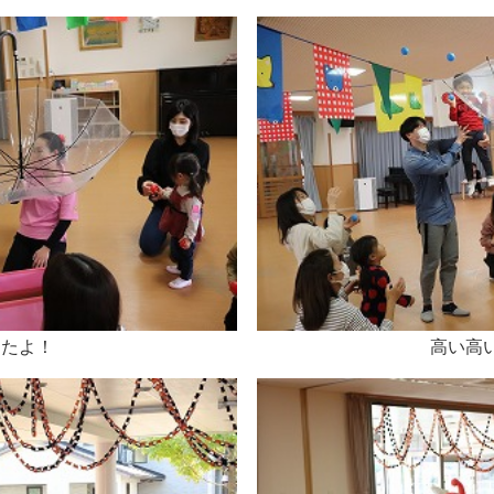
したよ！
高い高