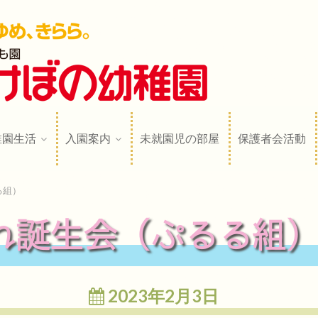
稚園
N
稚園生活
入園案内
未就園児の部屋
保護者会活動
る組）
れ誕生会（ぷるる組
2023年2月3日