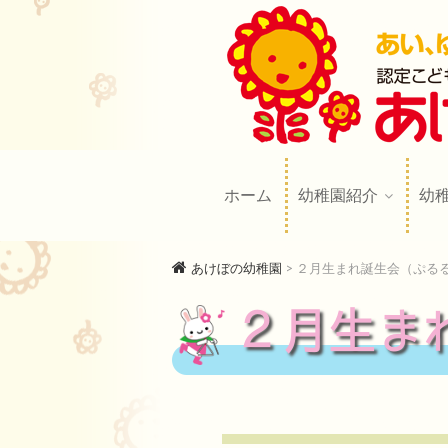
あけぼの幼
AKEBONO KINDERGARTE
ホーム
幼稚園紹介
幼
あけぼの幼稚園
>
２月生まれ誕生会（ぷる
２月生ま