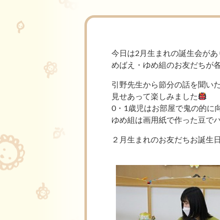
今日は2月生まれの誕生会が
めばえ・ゆめ組のお友だちが
引野先生から節分の話を聞い
見せあって楽しみました
0・1歳児はお部屋で鬼の的に
ゆめ組は画用紙で作った豆で
２月生まれのお友だちお誕生