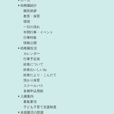
幼稚園紹介
園長挨拶
教育・保育
環境
一日の流れ
年間行事・イベント
行事特集
情報公開
幼稚園生活
カレンダー
行事予定表
給食について
給食おいしいね
給食だより・こんだて
預かり保育
スクールバス
各種申込用紙
入園案内
募集要項
子ども子育て支援制度
未就園児の部屋