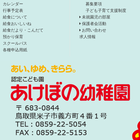
カレンダー
募集要項
行事予定表
子ども子育て支援制度
給食について
未就園児の部屋
給食おいしいね
保護者会活動
給食だより・こんだて
お問い合わせ
預かり保育
求人情報
スクールバス
各種申込用紙