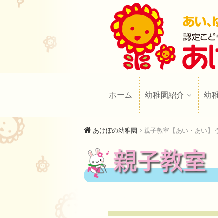
あけぼの幼
AKEBONO KINDERGARTE
ホーム
幼稚園紹介
幼
あけぼの幼稚園
>
親子教室【あい・あい】
親子教室