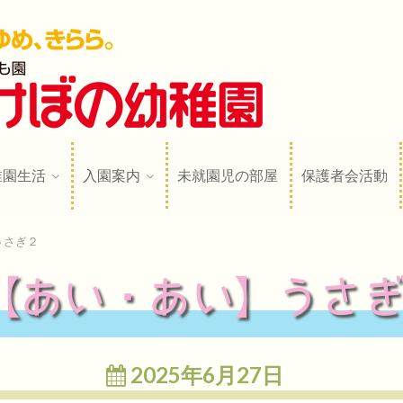
稚園
N
稚園生活
入園案内
未就園児の部屋
保護者会活動
うさぎ２
【あい・あい】うさ
2025年6月27日