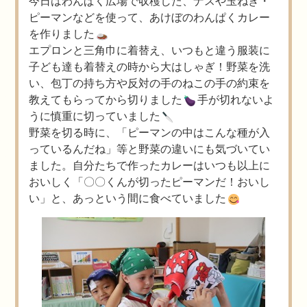
今日はわんぱく広場で収穫した、ナスや玉ねぎ・
ピーマンなどを使って、あけぼのわんぱくカレー
を作りました
エプロンと三角巾に着替え、いつもと違う服装に
子ども達も着替えの時から大はしゃぎ！野菜を洗
い、包丁の持ち方や反対の手のねこの手の約束を
教えてもらってから切りました
手が切れないよ
うに慎重に切っていました
野菜を切る時に、「ピーマンの中はこんな種が入
っているんだね」等と野菜の違いにも気づいてい
ました。自分たちで作ったカレーはいつも以上に
おいしく「〇〇くんが切ったピーマンだ！おいし
い」と、あっという間に食べていました