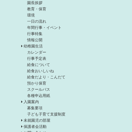
園長挨拶
教育・保育
環境
一日の流れ
年間行事・イベント
行事特集
情報公開
幼稚園生活
カレンダー
行事予定表
給食について
給食おいしいね
給食だより・こんだて
預かり保育
スクールバス
各種申込用紙
入園案内
募集要項
子ども子育て支援制度
未就園児の部屋
保護者会活動