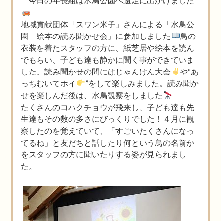
今日の年長組は水鳥公園へ遠足に出かけました
地域貢献団体「スワン米子」さんによる「水鳥公
園 絵本の読み聞かせ会」に参加しました
鳥の
衣装を着たスタッフの方に、紙芝居や絵本を読ん
でもらい、子ども達も静かに聞く事ができていま
した。読み聞かせの間にはじゃんけん大会
や“あ
っちむいてホイ
”をして楽しみました。読み聞か
せを楽しんだ後は、水鳥観察をしました
たくさんのコハクチョウが飛来し、子ども達も先
生達もその数の多さにびっくりでした！４月に観
察したのを覚えていて、「すごいたくさんになっ
てるね」と友だちと話したり何という鳥の名前か
をスタッフの方に聞いたりする姿が見られまし
た。