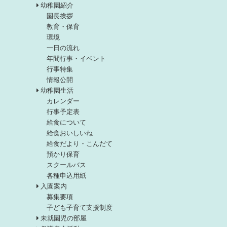
幼稚園紹介
園長挨拶
教育・保育
環境
一日の流れ
年間行事・イベント
行事特集
情報公開
幼稚園生活
カレンダー
行事予定表
給食について
給食おいしいね
給食だより・こんだて
預かり保育
スクールバス
各種申込用紙
入園案内
募集要項
子ども子育て支援制度
未就園児の部屋