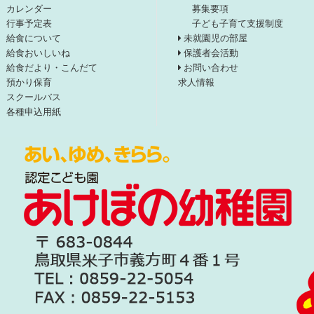
カレンダー
募集要項
行事予定表
子ども子育て支援制度
給食について
未就園児の部屋
給食おいしいね
保護者会活動
給食だより・こんだて
お問い合わせ
預かり保育
求人情報
スクールバス
各種申込用紙