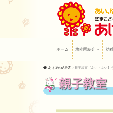
あけぼの幼
AKEBONO KINDERGARTE
ホーム
幼稚園紹介
幼
あけぼの幼稚園
>
親子教室【あい・あい】う
親子教室