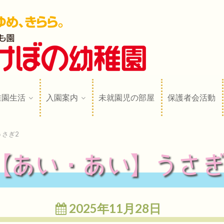
稚園
N
稚園生活
入園案内
未就園児の部屋
保護者会活動
さぎ2
【あい・あい】うさぎ
2025年11月28日